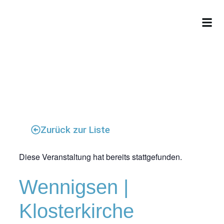
Lorem ipsum dolor sit amet, consectetur adipiscing
elit. Ut elit tellus, luctus nec ullamcorper mattis,
pulvinar dapibus leo.
Zurück zur Liste
Diese Veranstaltung hat bereits stattgefunden.
Wennigsen |
Klosterkirche