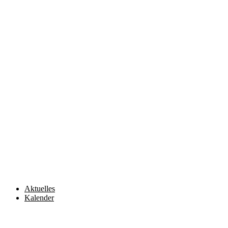
Zum
Inhalt
wechseln
Aktuelles
Kalender